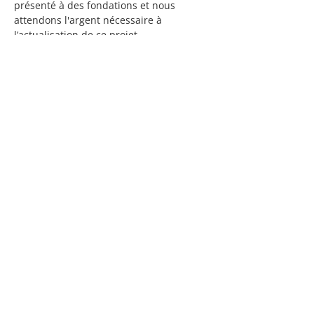
présenté à des fondations et nous
attendons l'argent nécessaire à
l’actualisation de ce projet.
Nous proposons également différents
ateliers qui permettent au jeune de
développer des aptitudes particulières,
dont :
• La connaissance de soi
• La gestion du quotidien (cuisine,
épicerie, budget, entretien et choix des
vêtements)
• La dépendance affective
• Les habiletés sociales
• Et plus encore